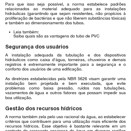
Para que isso seja possível, a norma estabelece padrões
relacionados ao material adequado para as instalações
hidráulicas (garantindo que sejam resistentes, não propícios à
proliferação de bactérias e que não liberem substâncias tóxicas)
e também ao dimensionamento dos tubos.
Leia também:
Saiba quais são as vantagens do tubo de PVC
Segurança dos usuários
A instalação adequada da tubulação e dos dispositivos
hidráulicos como caixa d'água, torneiras, chuveiros e demais
registros é extremamente importante para a segurança e o
conforto dos usuários de uma edificação.
As diretrizes estabelecidas pela NBR 5626 visam garantir uma
instalação bem projetada e bem executada, que evite
problemas como baixa pressão, ruídos nas tubulações,
vazamentos de água
e outros fatores que possam impedir sua
boa utilização.
Gestão dos recursos hídricos
A norma também zela pelo uso racional da água, ao estabelecer
critérios que contribuem para uma utilização mais eficiente dos
recursos hídricos. Esse objetivo é bastante relevante em um
contexto de crescente escassez de água em diversas regiões