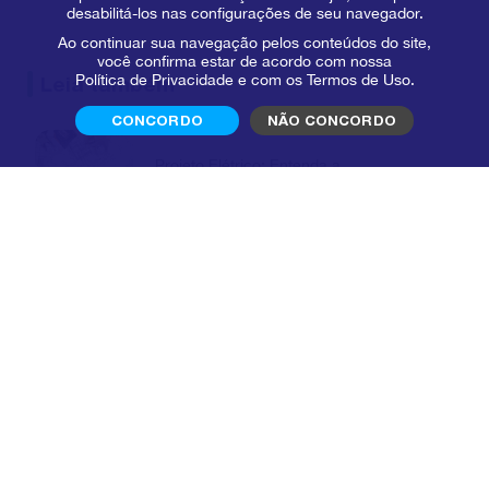
desabilitá-los nas configurações de seu navegador.
Ao continuar sua navegação pelos conteúdos do site,
você confirma estar de acordo com nossa
Política de Privacidade
e com os
Termos de Uso
.
Leia também
CONCORDO
NÃO CONCORDO
Projeto Elétrico: Entenda a
Importância
Conheça os Tipos de
Eletroduto e Saiba Como
Escolher
Gestão de Obras: Qual é a
Importância e Como Fazer